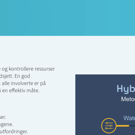
 og kontrollere ressurser
dsjett. En god
 alle involverte er på
å en effektiv måte.
er.
ngene.
utfordringer.